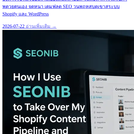
พดวยตนเอง จดหนา เตมฟลด SEO วนพฤหสบดเขาสระบบ
Shopify และ WordPress
2026-07-22
อ่านเพิ่มเติม →