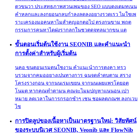
ตวขนวา ประสทธภาพสวนเพมของ SEO แบบดงเดมทเนน
คำหลกและลงกยอนกลบกำลงลดลงอยางรวดเรว ไมใชเพ
ราะเครองมอคนหาไมสำคญอกตอไป ตรงกนขาม พฤต
กรรมการคนหาไดฝงรากลกในชวตดจทลมากขน แต
ขั้นตอนเริ่มต้นใช้งาน SEONIB และคำแนะนำ
การตั้งค่าสำหรับผู้เริ่มต้น
นคอ ขนตอนเรมตนใชงาน คำแนะนำการตงคา ทรว
บรวมจากคมออยางเปนทางการ ฉนจดลำดบตาม สราง
โครงรางกอน จากนนเรมเขยน จากนนเผยแพรโดยอต
โนมต หากคณทำตามน คณจะไมมปญหาแนนอน เปา
หมาย ลดเวลาในการกรอกซำๆ เชน ชอผลตภณฑ ลงกเวบ
ไซ
การปิดลูปของเนื้อหาเป็นมาตรฐานใหม่: วิสัยทัศน์
ของระบบนิเวศ SEONIB, Veonib และ FlowNib