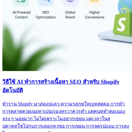
วิธีใช้ AI ทำการสร้างเนื้อหา SEO สำหรับ Shopify
อัตโนมัติ
ทำราน Shopify มาสองปแลว ความรสกทใหญทสดคอ การทำ
การตลาดดวยเนอหาเปนเรองทรวาควรทำ แตคนททำตอเนอง
จรง ๆ นอยมาก ไมไดเพราะไมอยากเขยน แตเวลาในส
ปดาหทใชไปกบการเลอกหวขอ การเขยน การจดรปแบบ การลง