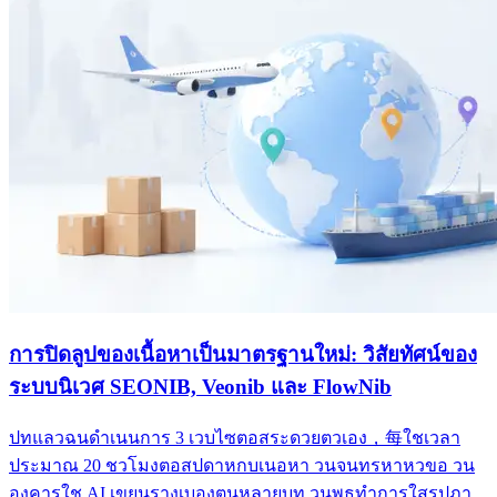
การปิดลูปของเนื้อหาเป็นมาตรฐานใหม่: วิสัยทัศน์ของ
ระบบนิเวศ SEONIB, Veonib และ FlowNib
ปทแลวฉนดำเนนการ 3 เวบไซตอสระดวยตวเอง，每ใชเวลา
ประมาณ 20 ชวโมงตอสปดาหกบเนอหา วนจนทรหาหวขอ วน
องคารใช AI เขยนรางเบองตนหลายบท วนพธทำการใสรปภา