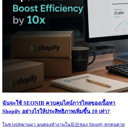
ฉันจะใช้ SEONIB ควบคุมไลน์การไหลของเนื้อหา
Shopify อย่างไรให้ประสิทธิภาพเพิ่มขึ้น 10 เท่า?
ในชวงปทผานมา ฉนตองทำงานใน后台ของ Shopify ทกคนดวย