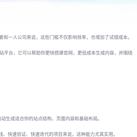
者和一人公司来说，这些门槛不仅影响效率，也增加了试错成本。
I 建站平台，它可以帮助你更快搭建官网，更低成本生成内容，并围绕
以自动生成适合你的站点结构、页面内容和基础布局。
上线、快速验证、快速迭代的项目来说，这种能力尤其实用。