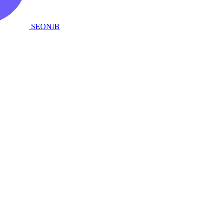
SEONIB