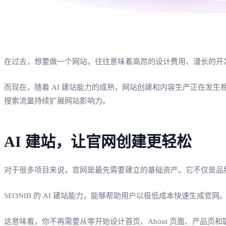
在过去，想要做一个网站，往往意味着高昂的设计费用、漫长的开
而现在，随着 AI 建站能力的成熟，网站创建和内容生产正在发生
搜索流量持续扩展网站影响力。
AI 建站，让官网创建更轻松
对于很多项目来说，官网是最先需要建立的基础资产。它不仅是品
SEONIB 的 AI 建站能力，能够帮助用户以极低成本快速生
这意味着，你不再需要从零开始设计首页、About 页面、产品