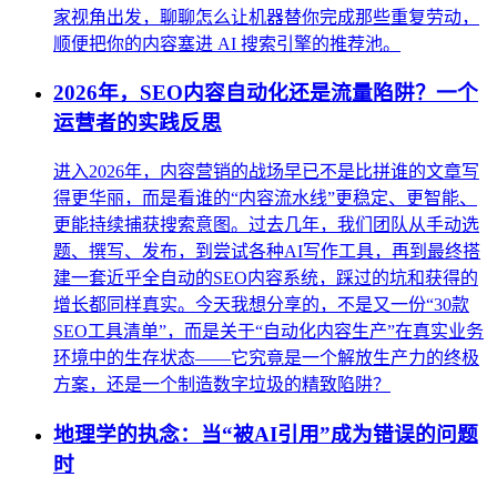
家视角出发，聊聊怎么让机器替你完成那些重复劳动，
顺便把你的内容塞进 AI 搜索引擎的推荐池。
2026年，SEO内容自动化还是流量陷阱？一个
运营者的实践反思
进入2026年，内容营销的战场早已不是比拼谁的文章写
得更华丽，而是看谁的“内容流水线”更稳定、更智能、
更能持续捕获搜索意图。过去几年，我们团队从手动选
题、撰写、发布，到尝试各种AI写作工具，再到最终搭
建一套近乎全自动的SEO内容系统，踩过的坑和获得的
增长都同样真实。今天我想分享的，不是又一份“30款
SEO工具清单”，而是关于“自动化内容生产”在真实业务
环境中的生存状态——它究竟是一个解放生产力的终极
方案，还是一个制造数字垃圾的精致陷阱？
地理学的执念：当“被AI引用”成为错误的问题
时