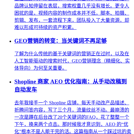
品牌认知停留在表层，搜索权重几乎没有增长。更令人
困扰的是，视频内容的制作成本并不低，脚本、拍摄、
剪辑、发布，一套流程下来，团队投入了大量资源，却
难以形成可持续的资产积累。
GEO营销的转变：当关键词不再足够
了解为什么传统的基于关键词的营销正在过时，以及在
人工智能驱动的搜索时代，GEO营销理念（精细化、实
体导向）为何至关重要。
Shopline 商家 AEO 优化指南：从手动改稿到
自动发车
去年我接手一个 Shopline 店铺，每天手动改产品描述、
折腾问答内容，写了三个月，流量纹丝不动。最崩溃的
一次是蹲在后台改了20个关键词的FAQ，花了整整一个
下午，换来两个点击。那时候我才意识到，AEO 的“优
化”根本不是人能干完的活。这篇指南从一个踩过坑的卖