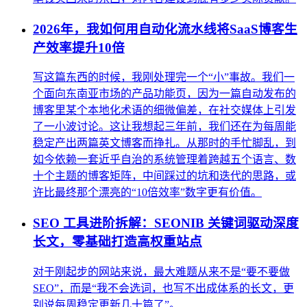
2026年，我如何用自动化流水线将SaaS博客生
产效率提升10倍
写这篇东西的时候，我刚处理完一个“小”事故。我们一
个面向东南亚市场的产品功能页，因为一篇自动发布的
博客里某个本地化术语的细微偏差，在社交媒体上引发
了一小波讨论。这让我想起三年前，我们还在为每周能
稳定产出两篇英文博客而挣扎。从那时的手忙脚乱，到
如今依赖一套近乎自治的系统管理着跨越五个语言、数
十个主题的博客矩阵，中间踩过的坑和迭代的思路，或
许比最终那个漂亮的“10倍效率”数字更有价值。
SEO 工具进阶拆解：SEONIB 关键词驱动深度
长文，零基础打造高权重站点
对于刚起步的网站来说，最大难题从来不是“要不要做
SEO”，而是“我不会选词，也写不出成体系的长文，更
别说每周稳定更新几十篇了”。