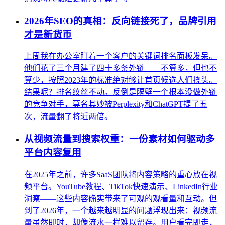
2026年SEO的真相：反向链接死了，品牌引用
才是新货币
上周我在办公室盯着一个客户的关键词排名面板发呆。
他们花了三个月建了四十多条外链——不算多，但也不
算少，按照2023年的标准绝对够让首页候选人们挠头。
结果呢？排名纹丝不动。反倒是隔壁一个根本没做外链
的竞争对手，莫名其妙被Perplexity和ChatGPT提了五
次，流量翻了将近两倍。
从视频流量到搜索权重：一份素材如何驱动多
平台内容复用
在2025年之前，许多SaaS团队将内容策略的重心放在视
频平台。YouTube教程、TikTok快速演示、LinkedIn行业
洞察——这些内容确实带来了可观的观看量和互动。但
到了2026年，一个越来越明显的问题浮现出来：视频流
量虽然即时，却像流水一样难以留存。用户看完即走，