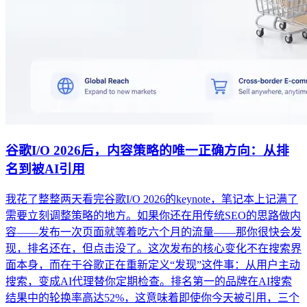
谷歌I/O 2026后，内容策略的唯一正确方向：从排
名到被AI引用
我花了整整两天看完谷歌I/O 2026的keynote，笔记本上记满了
需要立刻调整策略的地方。如果你还在用传统SEO的思路做内
容——发布一次页面就等着吃六个月的流量——那你很快会发
现，排名还在，但点击没了。这次发布的核心变化不在搜索界
面本身，而在于谷歌正在重新定义“发现”这件事：从用户主动
搜索，变成AI代理替你定期检查。排名第一的品牌在AI搜索
结果中的轮换率高达52%，这意味着即使你今天被引用，三个